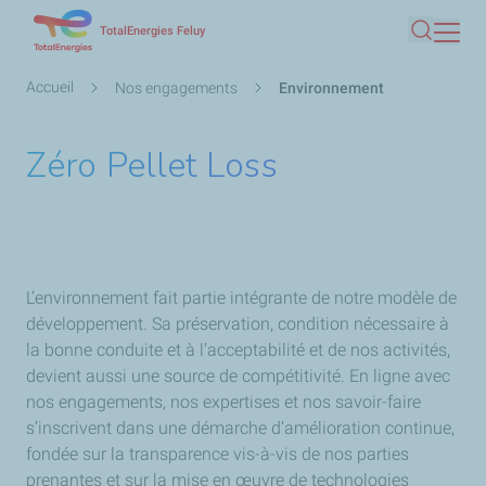
Aller
TotalEnergies Feluy
Recherc
au
contenu
Fil
Accueil
Nos engagements
Environnement
principal
d'Ariane
Zéro Pellet Loss
L’environnement fait partie intégrante de notre modèle de
développement. Sa préservation, condition nécessaire à
la bonne conduite et à l’acceptabilité et de nos activités,
devient aussi une source de compétitivité. En ligne avec
nos engagements, nos expertises et nos savoir-faire
s’inscrivent dans une démarche d’amélioration continue,
fondée sur la transparence vis-à-vis de nos parties
prenantes et sur la mise en œuvre de technologies