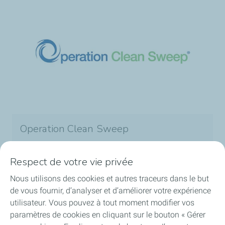
Operation Clean Sweep
Nous nous engageons volontairement à respecter
des normes élevées tel que la charte OCS qui a été
Respect de votre vie privée
définie au niveau sectoriel.
Operation Clean
Nous utilisons des cookies et autres traceurs dans le but
Sweep
est un programme international conçu pour
de vous fournir, d’analyser et d’améliorer votre expérience
éviter la perte de granulés plastiques (granulés,
utilisateur. Vous pouvez à tout moment modifier vos
flocons et poudres) lors de leur manipulation dans
paramètres de cookies en cliquant sur le bouton « Gérer
la chaîne de valeur des plastiques et / ou leur rejet