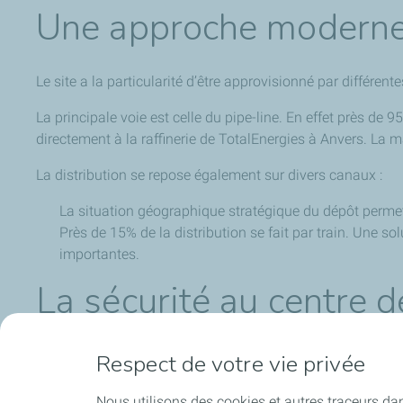
Une approche moderne
Le site a la particularité d’être approvisionné par différente
La principale voie est celle du pipe-line. En effet près de
directement à la raffinerie de TotalEnergies à Anvers.
La ma
La distribution se repose également sur divers canaux :
La situation géographique stratégique du dépôt permet
Près de 15% de la distribution se fait par train. Une 
importantes.
La sécurité au centre d
Le dépôt est certifié ISO 9001 (s
Respect de votre vie privée
référentiel interne Maestro, basé 
Nous utilisons des cookies et autres traceurs dan