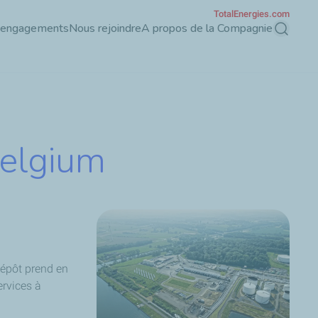
TotalEnergies.com
 engagements
Nous rejoindre
A propos de la Compagnie
Recherch
Belgium
 dépôt prend en
ervices à