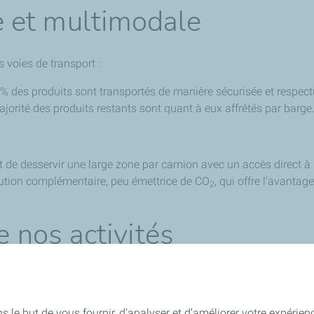
 et multimodale
s voies de transport :
 95% des produits sont transportés de manière sécurisée et respe
jorité des produits r
estants sont quant à eux affrétés par barge
 de desservir une large zone par camion avec un accès direct à l
solution complémentaire, peu émettrice de CO
, qui offre l’avanta
2
e nos activités
ystème de management de la Qualité), ISO 14001 (système de ma
sur la norme ISO 45001 (système de management de la Sécurité).
s le but de vous fournir, d’analyser et d’améliorer votre expéri