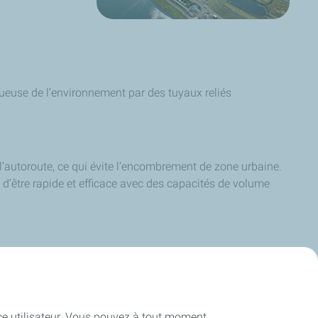
ctueuse de l’environnement par des tuyaux reliés
.
’autoroute, ce qui évite l’encombrement de zone urbaine.
ge d’être rapide et efficace avec des capacités de volume
nagement de l’Environnement) et répond aux exigences du
ence utilisateur. Vous pouvez à tout moment