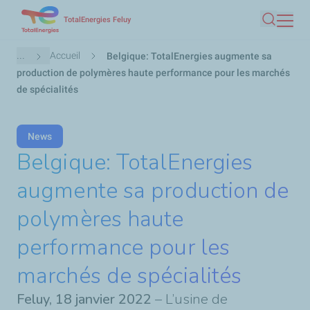
Aller
TotalEnergies Feluy
Recherc
au
contenu
Fil
...
Accueil
Belgique: TotalEnergies augmente sa
principal
d'Ariane
production de polymères haute performance pour les marchés
de spécialités
News
Belgique: TotalEnergies
augmente sa production de
polymères haute
performance pour les
marchés de spécialités
Feluy, 18 janvier 2022
– L’usine de